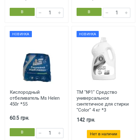
В
В
корзину
корзину
НОВИНКА
НОВИНКА
Кислородный
ТМ "№1" Средство
отбеливатель Ms Helen
универсальное
450г *55
синтетичное для стирки
"Color" 4 кг *3
60.5 грн.
142 грн.
В
Нет в наличии
корзину