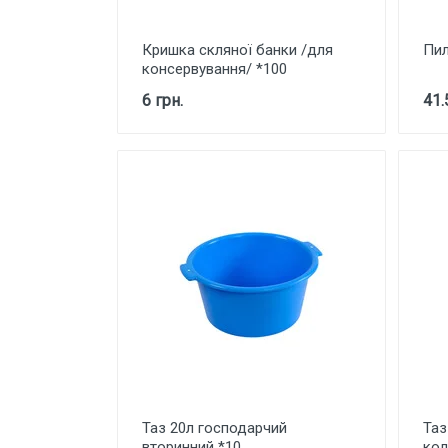
Кришка скляної банки /для
Пил
консервування/ *100
6 грн.
41.
Таз 20л господарчий
Таз
вторинний *10
кол