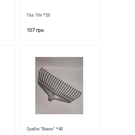
Таз 10л *20
107 грн.
Граблі "Віяло" *40