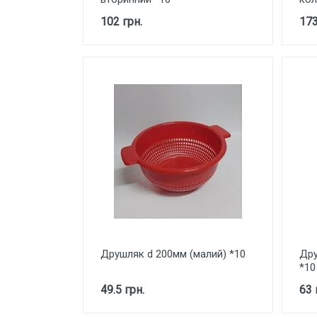
102 грн.
173
Друшляк d 200мм (малий) *10
Дру
*10
49.5 грн.
63 