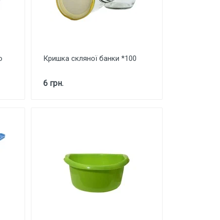
о
Кришка скляної банки *100
6 грн.