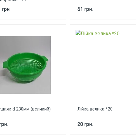
 грн.
61 грн.
шляк d 230мм (великий)
Лійка велика *20
грн.
20 грн.