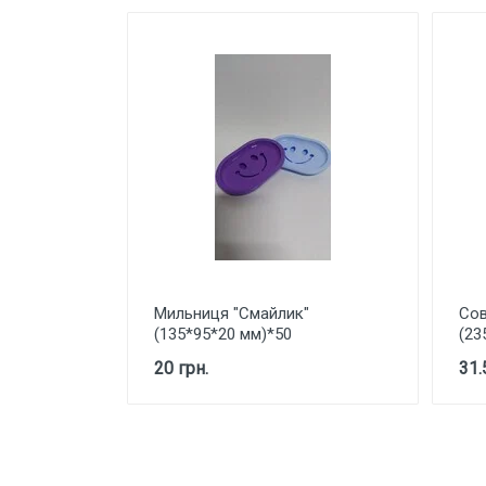
Мильниця "Смайлик"
Сов
(135*95*20 мм)*50
(23
20 грн.
31.