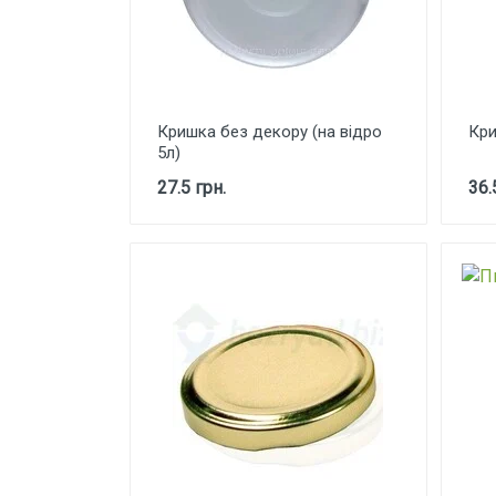
Кришка без декору (на відро
Кри
5л)
27.5 грн.
36.