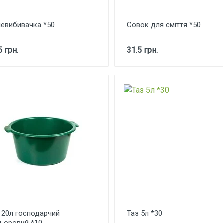
евибивачка *50
Совок для сміття *50
5 грн.
31.5 грн.
 20л господарчий
Таз 5л *30
ьоровий *10