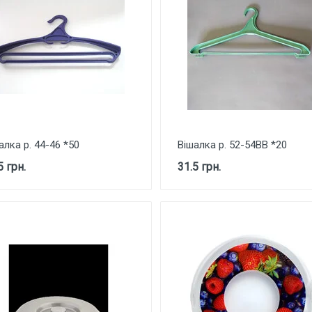
алка р. 44-46 *50
Вішалка р. 52-54ВВ *20
5 грн.
31.5 грн.