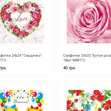
фетки 24х24 "Сердечко"
Салфетки 33х33 "Бутон роз
РГО
18шт МАРГО
грн.
40 грн.