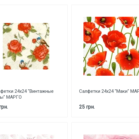
фетки 24х24 "Винтажные
Салфетки 24х24 "Маки" МА
зы" МАРГО
грн.
25 грн.