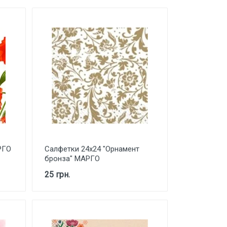
РГО
Салфетки 24х24 "Орнамент
бронза" МАРГО
25 грн.